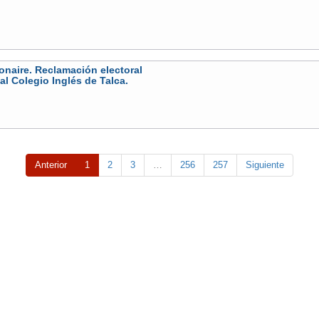
onaire. Reclamación electoral
l Colegio Inglés de Talca.
Anterior
1
2
3
…
256
257
Siguiente