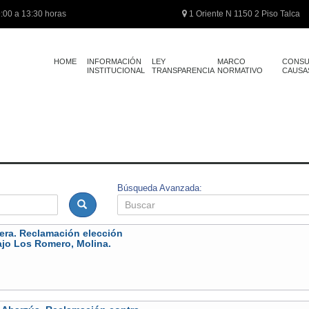
:00 a 13:30 horas
1 Oriente N 1150 2 Piso Talca
HOME
INFORMACIÓN
LEY
MARCO
CONSU
INSTITUCIONAL
TRANSPARENCIA
NORMATIVO
CAUSA
Búsqueda Avanzada:
rrera. Reclamación elección
ajo Los Romero, Molina.