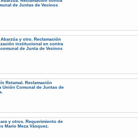
 Abarzúa. Reclamación contra
munal de Juntas de Vecinos
 Abarzúa y otro. Reclamación
ización institucional en contra
n comunal de Junta de Vecinos
uín Retamal. Reclamación
 la Unión Comunal de Juntas de
a.
ra y otros. Requerimiento de
es Mario Meza Vásquez.